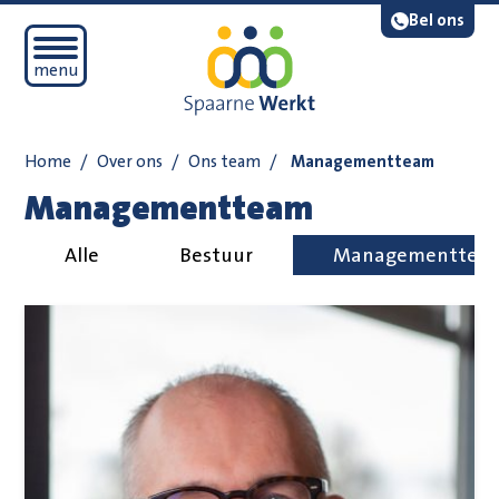
Navigatie overslaan
Lees voor
Bel ons
Open mobiel menu
menu
Home
/
Over ons
/
Ons team
/
Managementteam
Managementteam
Alle
Bestuur
Managementtea