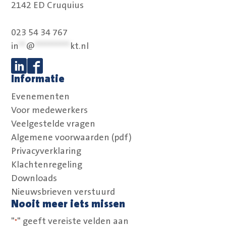
2142 ED Cruquius
023 54 34 767
in
**
@
**********
kt.nl
Informatie
Volg ons op Linkedin
Volg ons op Facebook
Evenementen
Voor medewerkers
Veelgestelde vragen
Algemene voorwaarden (pdf)
Privacyverklaring
Klachtenregeling
Downloads
Nieuwsbrieven verstuurd
Nooit meer iets missen
"
" geeft vereiste velden aan
*