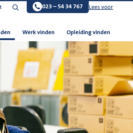
023 – 54 34 767
Lees voor
Zoeken op de website
t
eden
Werk vinden
Opleiding vinden