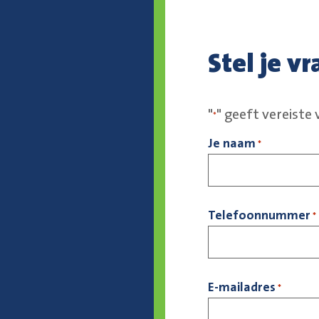
Stel je vr
"
" geeft vereiste
*
Je naam
*
Telefoonnummer
*
E-mailadres
*