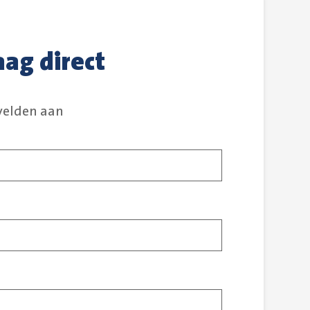
aag direct
 velden aan