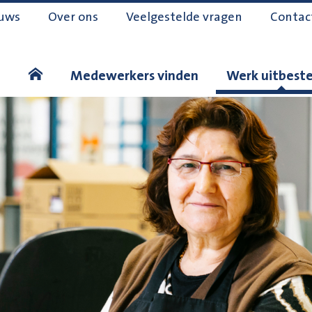
uws
Over ons
Veelgestelde vragen
Contac
Medewerkers vinden
Werk uitbest