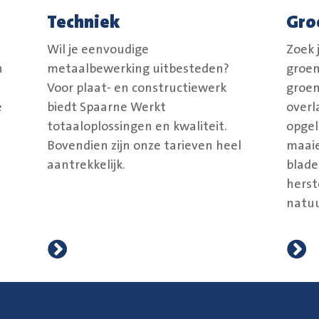
Techniek
Gro
Wil je eenvoudige
Zoek 
n
metaalbewerking uitbesteden?
groe
Voor plaat- en constructiewerk
groen
e
biedt Spaarne Werkt
overl
totaaloplossingen en kwaliteit.
opgel
Bovendien zijn onze tarieven heel
maaie
aantrekkelijk.
blade
herst
natuu