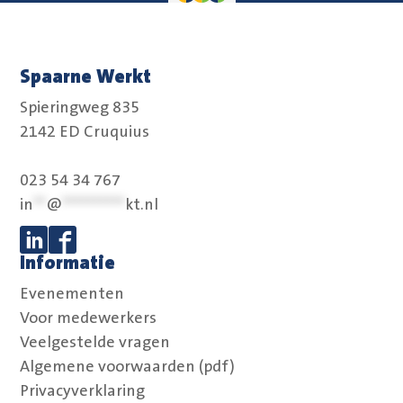
Spaarne Werkt
Spieringweg 835
2142 ED Cruquius
023 54 34 767
in
**
@
**********
kt.nl
Informatie
Volg ons op Linkedin
Volg ons op Facebook
Evenementen
Voor medewerkers
Veelgestelde vragen
Algemene voorwaarden (pdf)
Privacyverklaring