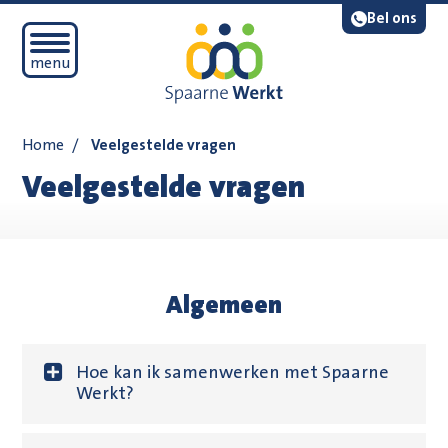
Navigatie overslaan
Lees voor
Bel ons
Open mobiel menu
menu
Home
/
Veelgestelde vragen
Veelgestelde vragen
Algemeen
Hoe kan ik samenwerken met Spaarne
Werkt?