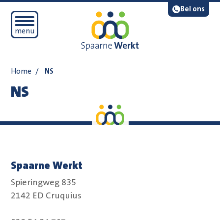
Navigatie overslaan
Lees voor
Bel ons
Open mobiel menu
menu
Home
/
NS
NS
Spaarne Werkt
Spieringweg 835
2142 ED Cruquius