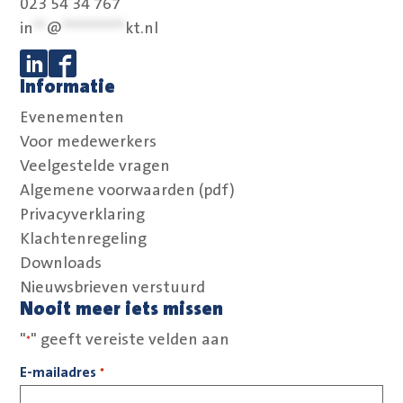
023 54 34 767
in
**
@
**********
kt.nl
Informatie
Volg ons op Linkedin
Volg ons op Facebook
Evenementen
Voor medewerkers
Veelgestelde vragen
Algemene voorwaarden (pdf)
Privacyverklaring
Klachtenregeling
Downloads
Nieuwsbrieven verstuurd
Nooit meer iets missen
"
" geeft vereiste velden aan
*
E-mailadres
*