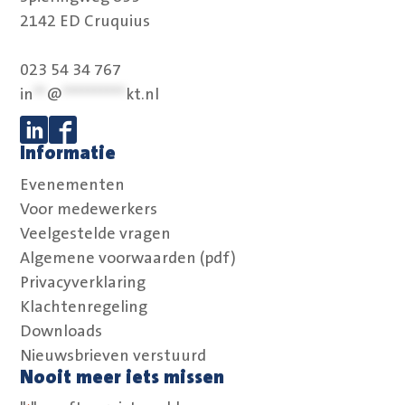
2142 ED Cruquius
023 54 34 767
in
**
@
**********
kt.nl
Informatie
Volg ons op Linkedin
Volg ons op Facebook
Evenementen
Voor medewerkers
Veelgestelde vragen
Algemene voorwaarden (pdf)
Privacyverklaring
Klachtenregeling
Downloads
Nieuwsbrieven verstuurd
Nooit meer iets missen