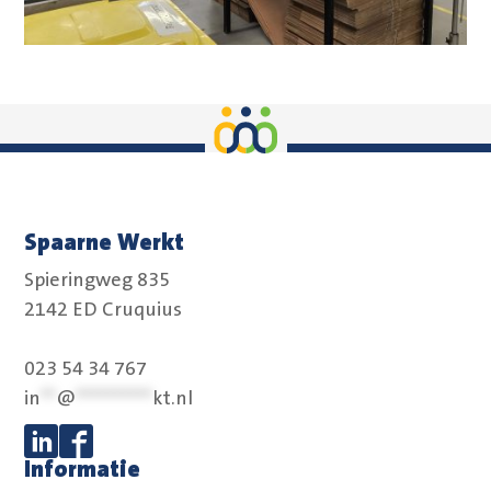
Spaarne Werkt
Spieringweg 835
2142 ED Cruquius
023 54 34 767
in
**
@
**********
kt.nl
Informatie
Volg ons op Linkedin
Volg ons op Facebook