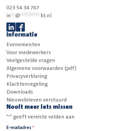
023 54 34 767
in
**
@
**********
kt.nl
Informatie
Volg ons op Linkedin
Volg ons op Facebook
Evenementen
Voor medewerkers
Veelgestelde vragen
Algemene voorwaarden (pdf)
Privacyverklaring
Klachtenregeling
Downloads
Nieuwsbrieven verstuurd
Nooit meer iets missen
"
" geeft vereiste velden aan
*
E-mailadres
*