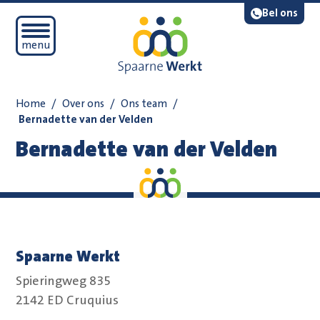
Navigatie overslaan
Lees voor
Bel ons
Open mobiel menu
menu
Home
/
Over ons
/
Ons team
/
Bernadette van der Velden
Bernadette van der Velden
Spaarne Werkt
Spieringweg 835
2142 ED Cruquius