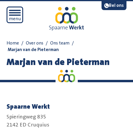
Navigatie overslaan
Lees voor
Bel ons
Open mobiel menu
menu
Home
/
Over ons
/
Ons team
/
Marjan van de Pieterman
Marjan van de Pieterman
Spaarne Werkt
Spieringweg 835
2142 ED Cruquius