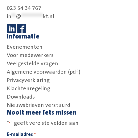
023 54 34 767
in
**
@
**********
kt.nl
Informatie
Volg ons op Linkedin
Volg ons op Facebook
Evenementen
Voor medewerkers
Veelgestelde vragen
Algemene voorwaarden (pdf)
Privacyverklaring
Klachtenregeling
Downloads
Nieuwsbrieven verstuurd
Nooit meer iets missen
"
" geeft vereiste velden aan
*
E-mailadres
*