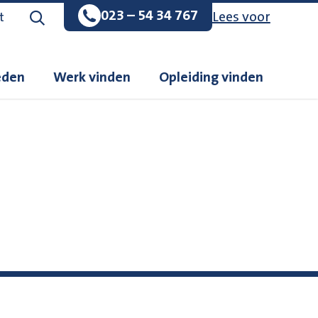
023 – 54 34 767
Lees voor
Zoeken op de website
t
eden
Werk vinden
Opleiding vinden