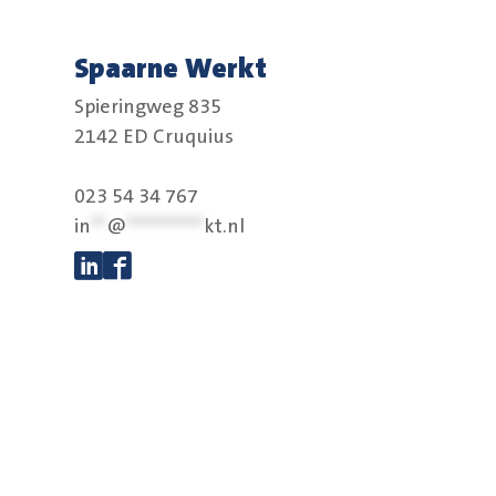
Spaarne Werkt
Spieringweg 835
2142 ED Cruquius
023 54 34 767
in
**
@
**********
kt.nl
Volg ons op Linkedin
Volg ons op Facebook