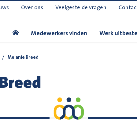
uws
Over ons
Veelgestelde vragen
Contac
Medewerkers vinden
Werk uitbest
/
Melanie Breed
 Breed