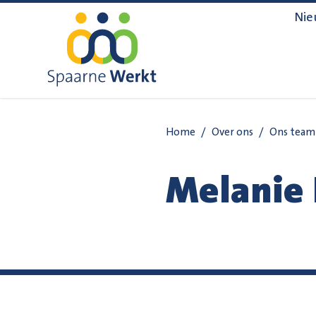
Navigatie overslaan
Nie
Home
/
Over ons
/
Ons team
Melanie