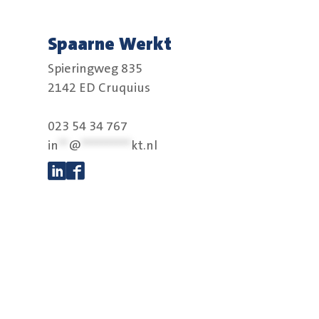
Spaarne Werkt
Spieringweg 835
2142 ED Cruquius
023 54 34 767
in
**
@
**********
kt.nl
Volg ons op Linkedin
Volg ons op Facebook