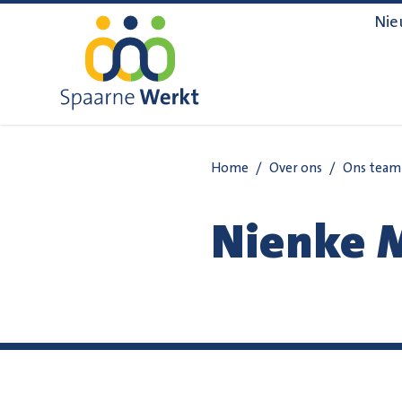
Navigatie overslaan
Nie
Home
/
Over ons
/
Ons team
Nienke 