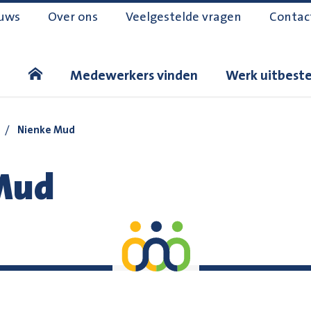
uws
Over ons
Veelgestelde vragen
Contac
Medewerkers vinden
Werk uitbest
/
Nienke Mud
Mud