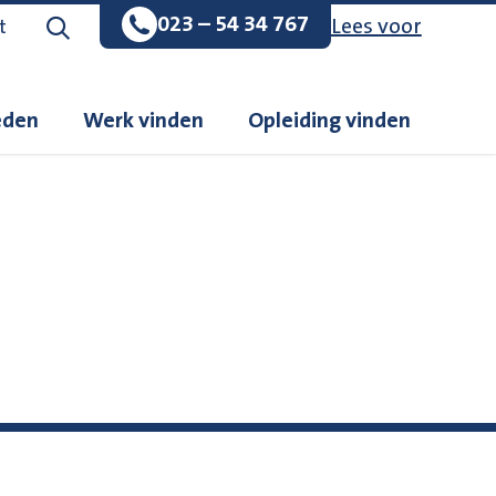
023 – 54 34 767
Lees voor
Zoeken op de website
t
eden
Werk vinden
Opleiding vinden