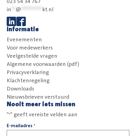
023 54 34 767
in
**
@
**********
kt.nl
Informatie
Volg ons op Linkedin
Volg ons op Facebook
Evenementen
Voor medewerkers
Veelgestelde vragen
Algemene voorwaarden (pdf)
Privacyverklaring
Klachtenregeling
Downloads
Nieuwsbrieven verstuurd
Nooit meer iets missen
"
" geeft vereiste velden aan
*
E-mailadres
*