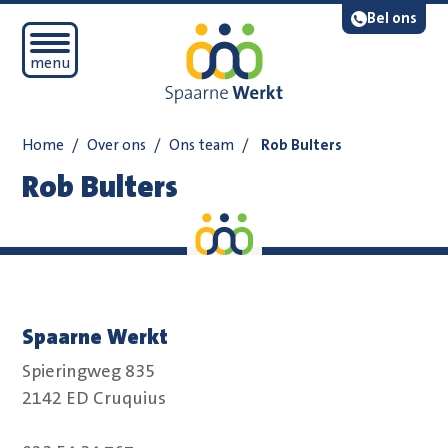
Navigatie overslaan
Lees voor
Bel ons
Open mobiel menu
menu
Home
/
Over ons
/
Ons team
/
Rob Bulters
Rob Bulters
Spaarne Werkt
Spieringweg 835
2142 ED Cruquius