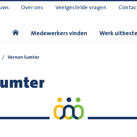
uws
Over ons
Veelgestelde vragen
Contac
Medewerkers vinden
Werk uitbest
/
Vernon Sumter
Sumter