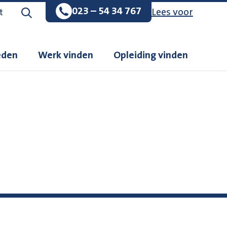
023 – 54 34 767
Lees voor
Zoeken op de website
t
eden
Werk vinden
Opleiding vinden