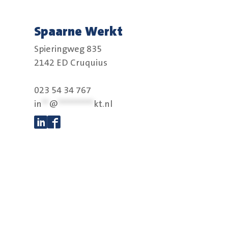
Spaarne Werkt
Spieringweg 835
2142 ED Cruquius
023 54 34 767
in
**
@
**********
kt.nl
Volg ons op Linkedin
Volg ons op Facebook