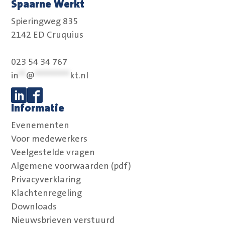
Spaarne Werkt
Spieringweg 835
2142 ED Cruquius
023 54 34 767
in
**
@
**********
kt.nl
Informatie
Volg ons op Linkedin
Volg ons op Facebook
Evenementen
Voor medewerkers
Veelgestelde vragen
Algemene voorwaarden (pdf)
Privacyverklaring
Klachtenregeling
Downloads
Nieuwsbrieven verstuurd