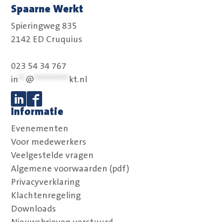
Spaarne Werkt
Spieringweg 835
2142 ED Cruquius
023 54 34 767
in
**
@
**********
kt.nl
Informatie
Volg ons op Linkedin
Volg ons op Facebook
Evenementen
Voor medewerkers
Veelgestelde vragen
Algemene voorwaarden (pdf)
Privacyverklaring
Klachtenregeling
Downloads