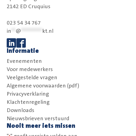
2142 ED Cruquius
023 54 34 767
in
**
@
**********
kt.nl
Informatie
Volg ons op Linkedin
Volg ons op Facebook
Evenementen
Voor medewerkers
Veelgestelde vragen
Algemene voorwaarden (pdf)
Privacyverklaring
Klachtenregeling
Downloads
Nieuwsbrieven verstuurd
Nooit meer iets missen