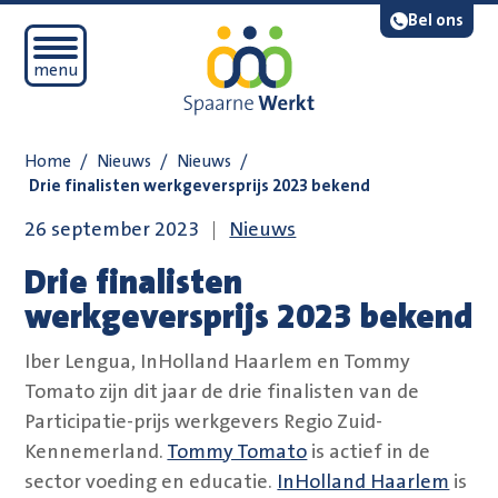
Navigatie overslaan
Lees voor
Bel ons
Open mobiel menu
menu
Home
/
Nieuws
/
Nieuws
/
Drie finalisten werkgeversprijs 2023 bekend
26 september 2023
Nieuws
Drie finalisten
werkgeversprijs 2023 bekend
Iber Lengua, InHolland Haarlem en Tommy
Tomato zijn dit jaar de drie finalisten van de
Participatie-prijs werkgevers Regio Zuid-
Kennemerland.
Tommy Tomato
is actief in de
sector voeding en educatie.
InHolland Haarlem
is