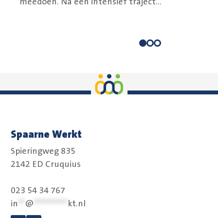
meedoen. Na een intensief traject...
Spaarne Werkt
Spieringweg 835
2142 ED Cruquius
023 54 34 767
in
**
@
**********
kt.nl