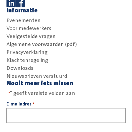
Informatie
Volg ons op Linkedin
Volg ons op Facebook
Evenementen
Voor medewerkers
Veelgestelde vragen
Algemene voorwaarden (pdf)
Privacyverklaring
Klachtenregeling
Downloads
Nieuwsbrieven verstuurd
Nooit meer iets missen
"
" geeft vereiste velden aan
*
E-mailadres
*