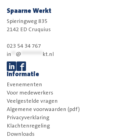
Spaarne Werkt
Spieringweg 835
2142 ED Cruquius
023 54 34 767
in
**
@
**********
kt.nl
Informatie
Volg ons op Linkedin
Volg ons op Facebook
Evenementen
Voor medewerkers
Veelgestelde vragen
Algemene voorwaarden (pdf)
Privacyverklaring
Klachtenregeling
Downloads