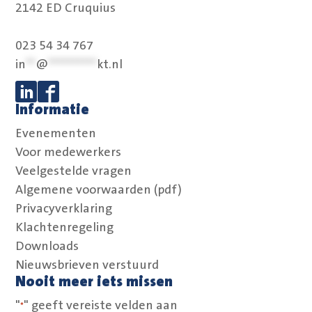
2142 ED Cruquius
023 54 34 767
in
**
@
**********
kt.nl
Informatie
Volg ons op Linkedin
Volg ons op Facebook
Evenementen
Voor medewerkers
Veelgestelde vragen
Algemene voorwaarden (pdf)
Privacyverklaring
Klachtenregeling
Downloads
Nieuwsbrieven verstuurd
Nooit meer iets missen
"
" geeft vereiste velden aan
*