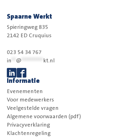
Spaarne Werkt
Spieringweg 835
2142 ED Cruquius
023 54 34 767
in
**
@
**********
kt.nl
Informatie
Volg ons op Linkedin
Volg ons op Facebook
Evenementen
Voor medewerkers
Veelgestelde vragen
Algemene voorwaarden (pdf)
Privacyverklaring
Klachtenregeling