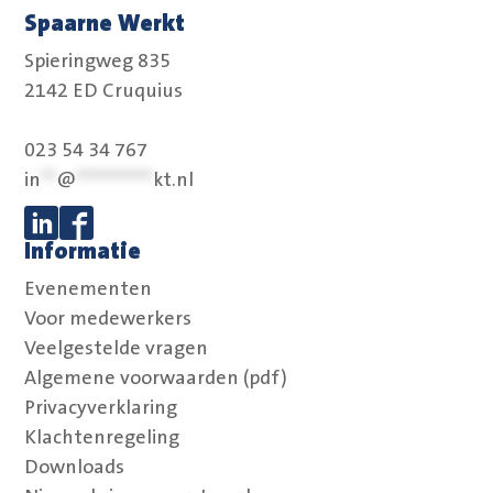
Spaarne Werkt
Spieringweg 835
2142 ED Cruquius
023 54 34 767
in
**
@
**********
kt.nl
Informatie
Volg ons op Linkedin
Volg ons op Facebook
Evenementen
Voor medewerkers
Veelgestelde vragen
Algemene voorwaarden (pdf)
Privacyverklaring
Klachtenregeling
Downloads