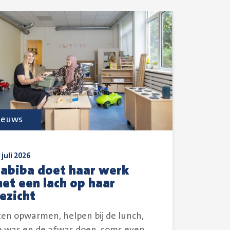
ieuws
 juli 2026
abiba doet haar werk
et een lach op haar
ezicht
ten opwarmen, helpen bij de lunch,
e was en de afwas doen, soms even