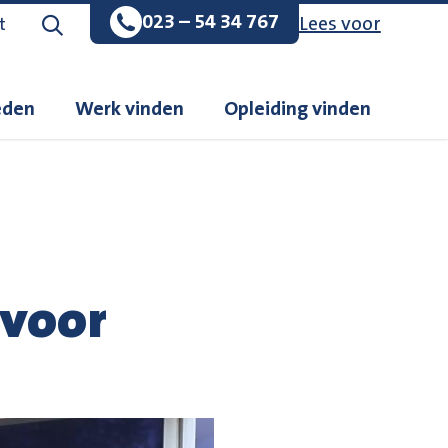
023 – 54 34 767
Lees voor
Zoeken op de website
t
eden
Werk vinden
Opleiding vinden
 voor