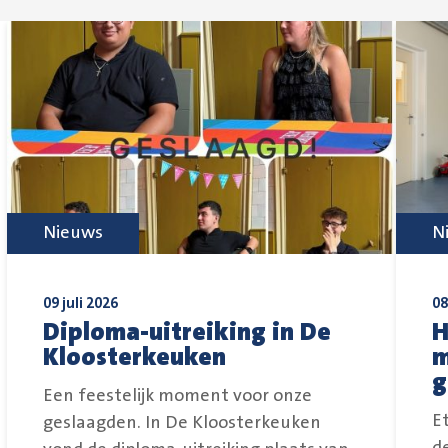
Nieuws
N
09 juli 2026
08
Diploma-uitreiking in De
H
Kloosterkeuken
m
g
Een feestelijk moment voor onze
E
geslaagden. In De Kloosterkeuken
d