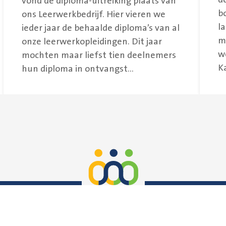
vond de diploma-uitreiking plaats van
b
ons Leerwerkbedrijf. Hier vieren we
l
ieder jaar de behaalde diploma’s van al
m
onze leerwerkopleidingen. Dit jaar
w
mochten maar liefst tien deelnemers
Ka
hun diploma in ontvangst...