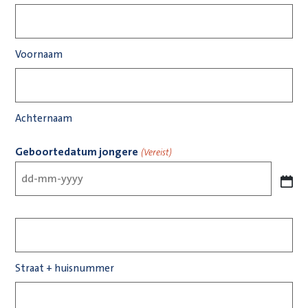
Voornaam
Achternaam
Geboortedatum jongere
(Vereist)
DD dash MM dash JJJJ
Straat + huisnummer