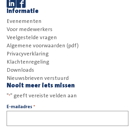
Informatie
Volg ons op Linkedin
Volg ons op Facebook
Evenementen
Voor medewerkers
Veelgestelde vragen
Algemene voorwaarden (pdf)
Privacyverklaring
Klachtenregeling
Downloads
Nieuwsbrieven verstuurd
Nooit meer iets missen
"
" geeft vereiste velden aan
*
E-mailadres
*