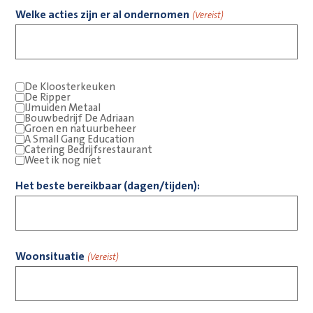
Welke acties zijn er al ondernomen
(Vereist)
De Kloosterkeuken
De Ripper
IJmuiden Metaal
Bouwbedrijf De Adriaan
Groen en natuurbeheer
A Small Gang Education
Catering Bedrijfsrestaurant
Weet ik nog niet
Het beste bereikbaar (dagen/tijden):
Woonsituatie
(Vereist)