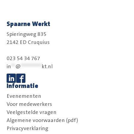
Spaarne Werkt
Spieringweg 835
2142 ED Cruquius
023 54 34 767
in
**
@
**********
kt.nl
Informatie
Volg ons op Linkedin
Volg ons op Facebook
Evenementen
Voor medewerkers
Veelgestelde vragen
Algemene voorwaarden (pdf)
Privacyverklaring