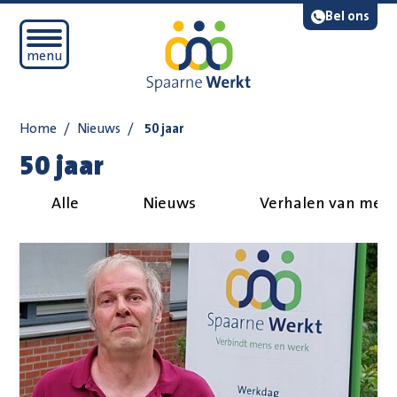
Navigatie overslaan
Lees voor
Bel ons
Open mobiel menu
menu
Home
/
Nieuws
/
50 jaar
50 jaar
Alle
Nieuws
Verhalen van med