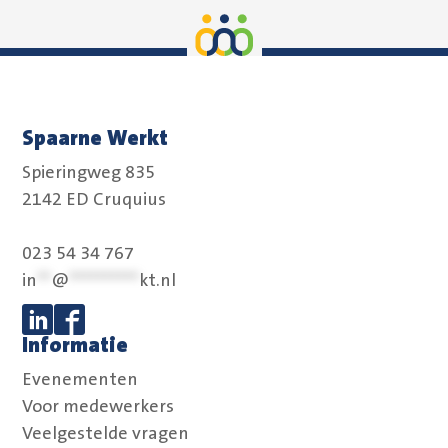
Spaarne Werkt
Spieringweg 835
2142 ED Cruquius
023 54 34 767
in
**
@
**********
kt.nl
Informatie
Volg ons op Linkedin
Volg ons op Facebook
Evenementen
Voor medewerkers
Veelgestelde vragen