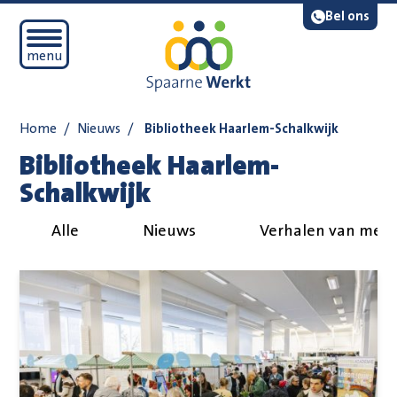
Navigatie overslaan
Lees voor
Bel ons
Open mobiel menu
menu
Home
/
Nieuws
/
Bibliotheek Haarlem-Schalkwijk
Bibliotheek Haarlem-
Schalkwijk
Alle
Nieuws
Verhalen van med