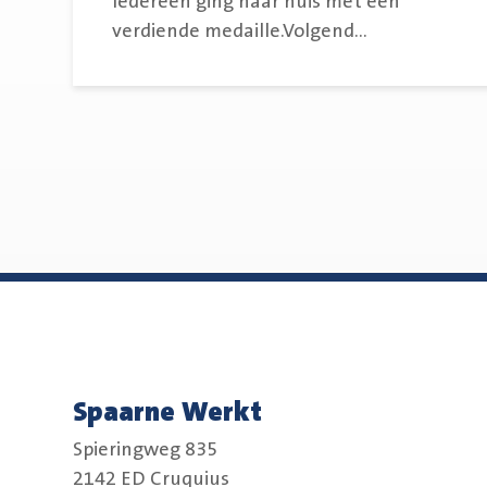
Iedereen ging naar huis met een
verdiende medaille.Volgend...
Spaarne Werkt
Spieringweg 835
2142 ED Cruquius