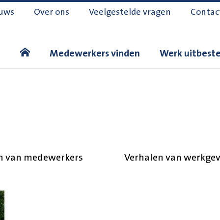
uws
Over ons
Veelgestelde vragen
Contac
Medewerkers vinden
Werk uitbest
n van medewerkers
Verhalen van werkgev