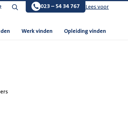
023 – 54 34 767
Lees voor
Zoeken op de website
t
eden
Werk vinden
Opleiding vinden
ers