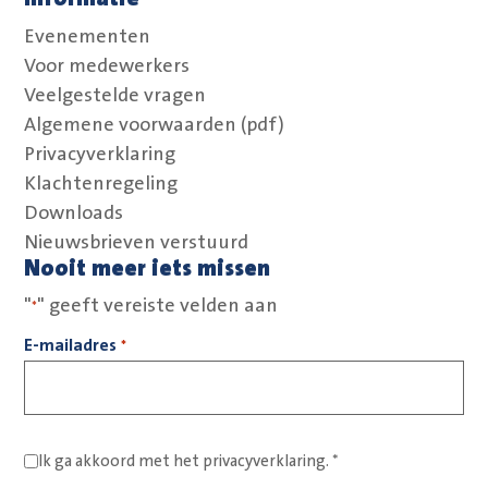
Volg ons op Linkedin
Volg ons op Facebook
Evenementen
Voor medewerkers
Veelgestelde vragen
Algemene voorwaarden (pdf)
Privacyverklaring
Klachtenregeling
Downloads
Nieuwsbrieven verstuurd
Nooit meer iets missen
"
" geeft vereiste velden aan
*
E-mailadres
*
Ik ga akkoord met het
privacyverklaring.
*