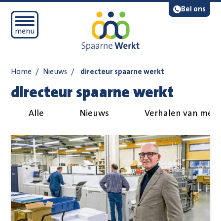
Navigatie overslaan
Lees voor
Bel ons
Open mobiel menu
menu
Home
/
Nieuws
/
directeur spaarne werkt
directeur spaarne werkt
Alle
Nieuws
Verhalen van med