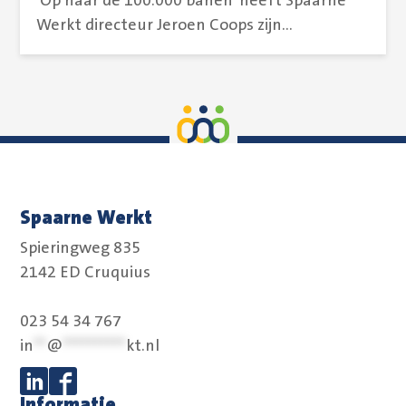
‘Op naar de 100.000 banen’ heeft Spaarne
Werkt directeur Jeroen Coops zijn...
Spaarne Werkt
Spieringweg 835
2142 ED Cruquius
023 54 34 767
in
**
@
**********
kt.nl
Informatie