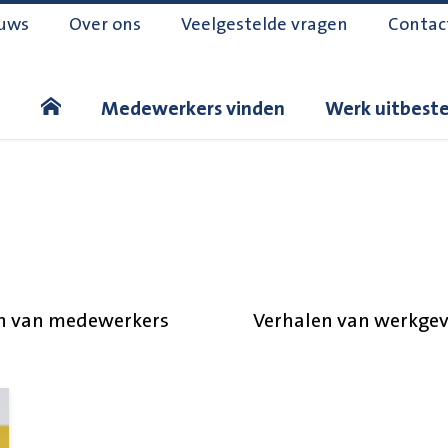
uws
Over ons
Veelgestelde vragen
Contac
Medewerkers vinden
Werk uitbest
n van medewerkers
Verhalen van werkgev