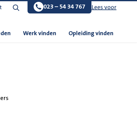
023 – 54 34 767
Lees voor
Zoeken op de website
t
eden
Werk vinden
Opleiding vinden
ers