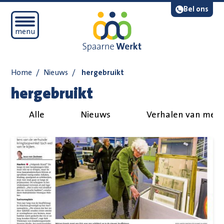
Navigatie overslaan
Lees voor
Bel ons
Open mobiel menu
menu
Home
/
Nieuws
/
hergebruikt
hergebruikt
Alle
Nieuws
Verhalen van med