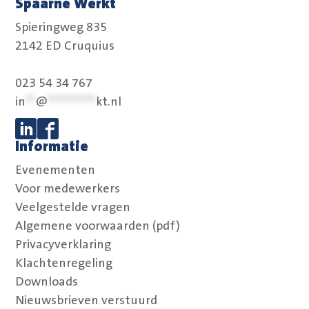
Spaarne Werkt
Spieringweg 835
2142 ED Cruquius
023 54 34 767
in
**
@
**********
kt.nl
Informatie
Volg ons op Linkedin
Volg ons op Facebook
Evenementen
Voor medewerkers
Veelgestelde vragen
Algemene voorwaarden (pdf)
Privacyverklaring
Klachtenregeling
Downloads
Nieuwsbrieven verstuurd