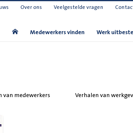
uws
Over ons
Veelgestelde vragen
Contac
Medewerkers vinden
Werk uitbest
n van medewerkers
Verhalen van werkgev