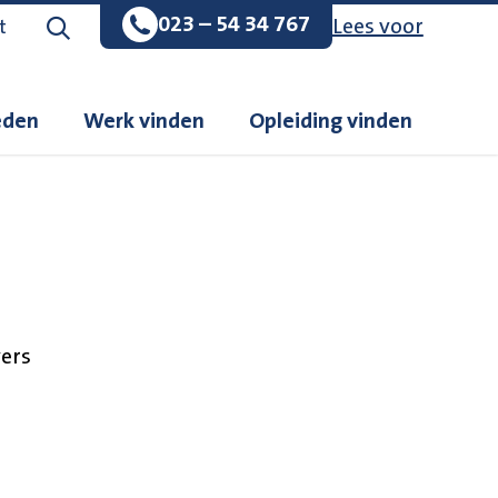
023 – 54 34 767
Lees voor
Zoeken op de website
t
eden
Werk vinden
Opleiding vinden
ers