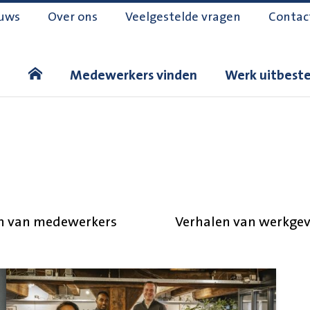
uws
Over ons
Veelgestelde vragen
Contac
Medewerkers vinden
Werk uitbest
n van medewerkers
Verhalen van werkgev