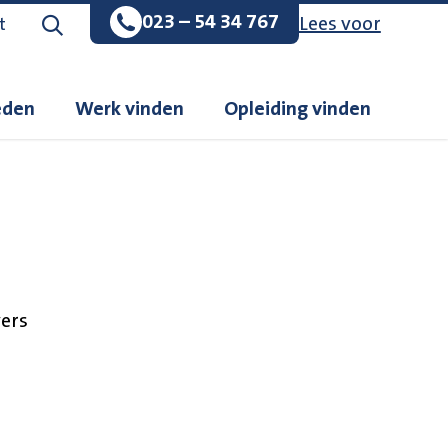
023 – 54 34 767
Lees voor
Zoeken op de website
t
eden
Werk vinden
Opleiding vinden
ers