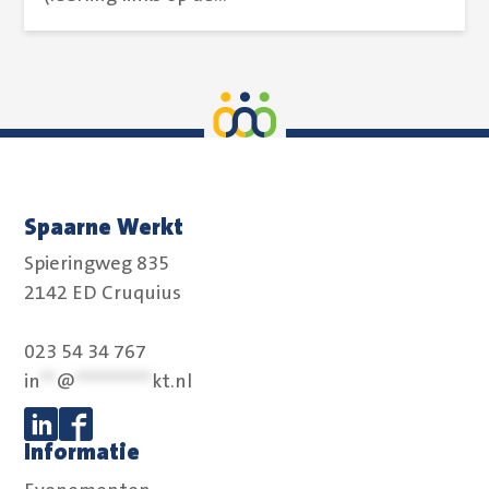
Spaarne Werkt
Spieringweg 835
2142 ED Cruquius
023 54 34 767
in
**
@
**********
kt.nl
Informatie
Volg ons op Linkedin
Volg ons op Facebook