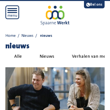
Navigatie overslaan
Lees voor
Bel ons
Open mobiel menu
menu
Home
/
Nieuws
/
nieuws
nieuws
Alle
Nieuws
Verhalen van med