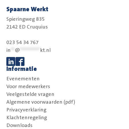
Spaarne Werkt
Spieringweg 835
2142 ED Cruquius
023 54 34 767
in
**
@
**********
kt.nl
Informatie
Volg ons op Linkedin
Volg ons op Facebook
Evenementen
Voor medewerkers
Veelgestelde vragen
Algemene voorwaarden (pdf)
Privacyverklaring
Klachtenregeling
Downloads