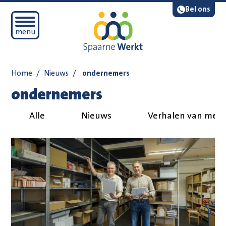
Navigatie overslaan
Lees voor
Bel ons
Open mobiel menu
menu
Home
/
Nieuws
/
ondernemers
ondernemers
Alle
Nieuws
Verhalen van med