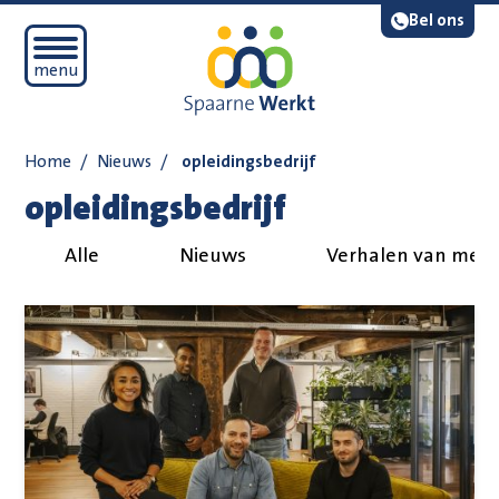
Navigatie overslaan
Lees voor
Bel ons
Open mobiel menu
menu
Home
/
Nieuws
/
opleidingsbedrijf
opleidingsbedrijf
Alle
Nieuws
Verhalen van med