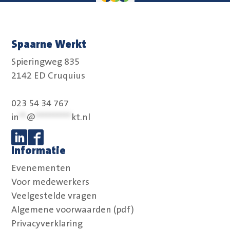
Spaarne Werkt
Spieringweg 835
2142 ED Cruquius
023 54 34 767
in
**
@
**********
kt.nl
Informatie
Volg ons op Linkedin
Volg ons op Facebook
Evenementen
Voor medewerkers
Veelgestelde vragen
Algemene voorwaarden (pdf)
Privacyverklaring