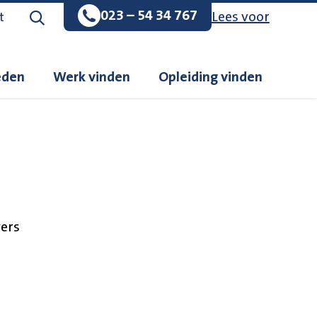
023 – 54 34 767
Lees voor
Zoeken op de website
t
eden
Werk vinden
Opleiding vinden
ers