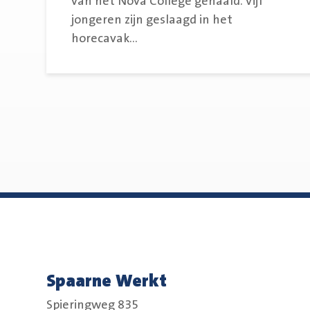
van het Nova College gehaald. Vijf
jongeren zijn geslaagd in het
horecavak...
Spaarne Werkt
Spieringweg 835