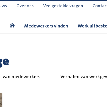
uws
Over ons
Veelgestelde vragen
Contac
Medewerkers vinden
Werk uitbest
ge
n van medewerkers
Verhalen van werkgev