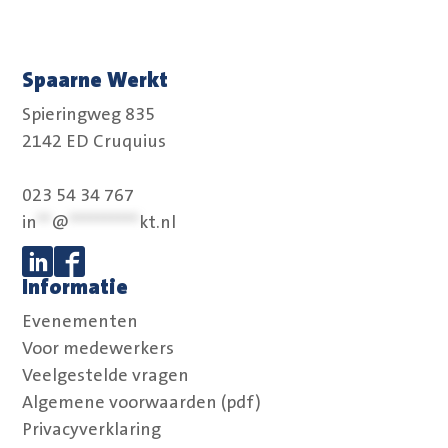
Spaarne Werkt
Spieringweg 835
2142 ED Cruquius
023 54 34 767
in
**
@
**********
kt.nl
Informatie
Volg ons op Linkedin
Volg ons op Facebook
Evenementen
Voor medewerkers
Veelgestelde vragen
Algemene voorwaarden (pdf)
Privacyverklaring