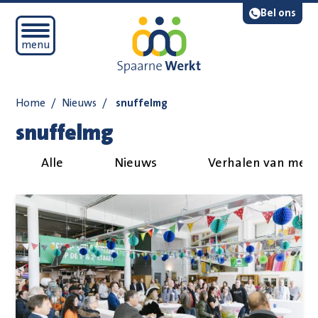
Navigatie overslaan
Lees voor
Bel ons
Open mobiel menu
menu
Home
/
Nieuws
/
snuffelmg
snuffelmg
Alle
Nieuws
Verhalen van med