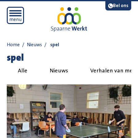
Navigatie overslaan
Lees voor
Bel ons
Open mobiel menu
menu
Home
/
Nieuws
/
spel
spel
Alle
Nieuws
Verhalen van med