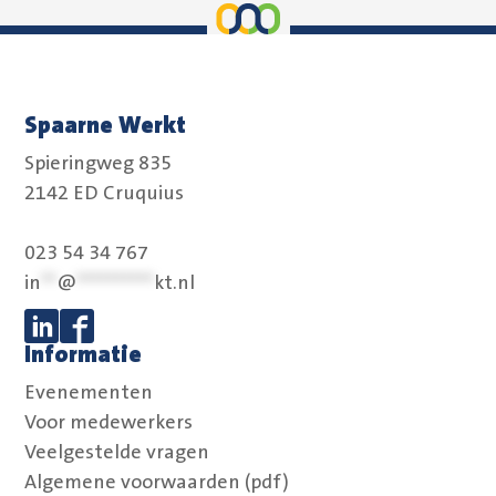
Spaarne Werkt
Spieringweg 835
2142 ED Cruquius
023 54 34 767
in
**
@
**********
kt.nl
Informatie
Volg ons op Linkedin
Volg ons op Facebook
Evenementen
Voor medewerkers
Veelgestelde vragen
Algemene voorwaarden (pdf)