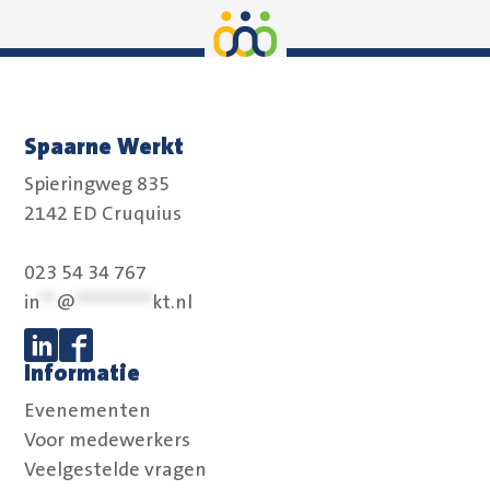
Spaarne Werkt
Spieringweg 835
2142 ED Cruquius
023 54 34 767
in
**
@
**********
kt.nl
Informatie
Volg ons op Linkedin
Volg ons op Facebook
Evenementen
Voor medewerkers
Veelgestelde vragen