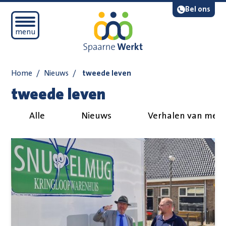
Navigatie overslaan
Lees voor
Bel ons
Open mobiel menu
menu
Home
/
Nieuws
/
tweede leven
tweede leven
Alle
Nieuws
Verhalen van med