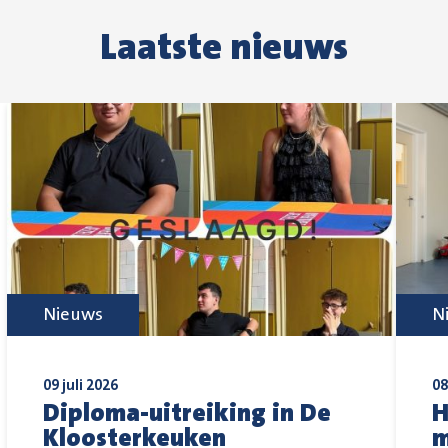
Laatste nieuws
Nieuws
N
09 juli 2026
08
Diploma-uitreiking in De
H
Kloosterkeuken
m