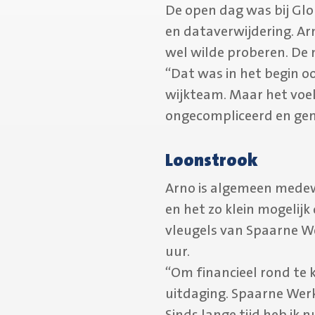
De open dag was bij Glo
en dataverwijdering. Ar
wel wilde proberen. De 
“Dat was in het begin oo
wijkteam. Maar het voel
ongecompliceerd en gem
Loonstrook
Arno is algemeen medewe
en het zo klein mogelij
vleugels van Spaarne W
uur.
“Om financieel rond te 
uitdaging. Spaarne Wer
Sinds lange tijd heb ik 