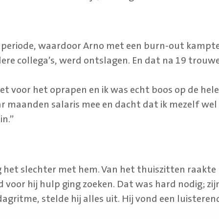
e periode, waardoor Arno met een burn-out kampt
ndere collega’s, werd ontslagen. En dat na 19 trouw
et voor het oprapen en ik was echt boos op de hele
r maanden salaris mee en dacht dat ik mezelf wel 
in.”
g het slechter met hem. Van het thuiszitten raakte 
 voor hij hulp ging zoeken. Dat was hard nodig; zi
ritme, stelde hij alles uit. Hij vond een luisterend