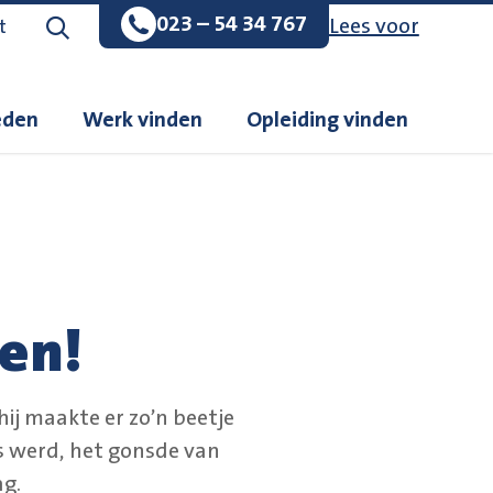
023 – 54 34 767
Lees voor
Zoeken op de website
t
eden
Werk vinden
Opleiding vinden
len!
ij maakte er zo’n beetje
us werd, het gonsde van
ag.