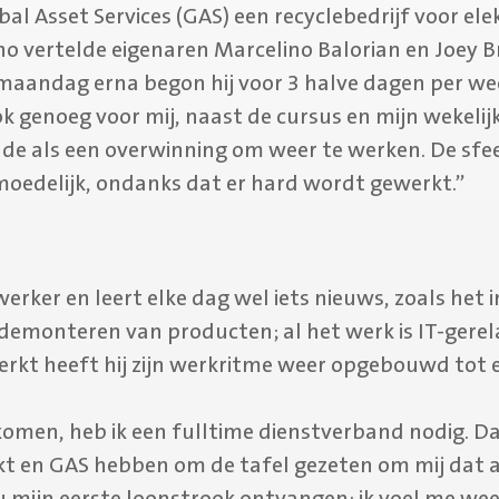
bal Asset Services (GAS) een recyclebedrijf voor e
no vertelde eigenaren Marcelino Balorian en Joey 
maandag erna begon hij voor 3 halve dagen per we
k genoeg voor mij, naast de cursus en mijn wekelij
de als een overwinning om weer te werken. De sfeer
oedelijk, ondanks dat er hard wordt gewerkt.”
rker en leert elke dag wel iets nieuws, zoals het
k demonteren van producten; al het werk is IT-gere
erkt heeft hij zijn werkritme weer opgebouwd tot
komen, heb ik een fulltime dienstverband nodig. D
kt en GAS hebben om de tafel gezeten om mij dat 
nu mijn eerste loonstrook ontvangen; ik voel me wee