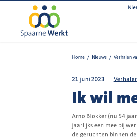
Navigatie overslaan
Nie
Home
/
Nieuws
/
Verhalen v
21 juni 2023
Verhale
Ik wil m
Arno Blokker (nu 54 jaa
jaarlijks een mee bij we
de geruchten binnen de 