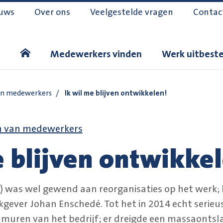
uws
Over ons
Veelgestelde vragen
Contac
Medewerkers vinden
Werk uitbest
an medewerkers
/
Ik wil me blijven ontwikkelen!
n van medewerkers
e blijven ontwikke
r) was wel gewend aan reorganisaties op het werk; h
rkgever Johan Enschedé. Tot het in 2014 echt serie
muren van het bedrijf; er dreigde een massaontsl