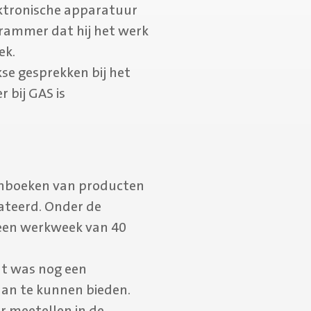
lektronische apparatuur
Brammer dat hij het werk
ek.
kse gesprekken bij het
 bij GAS is
 inboeken van producten
lateerd. Onder de
 een werkweek van 40
at was nog een
aan te kunnen bieden.
r meetellen in de