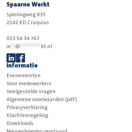
Spaarne Werkt
Spieringweg 835
2142 ED Cruquius
023 54 34 767
in
**
@
**********
kt.nl
Informatie
Volg ons op Linkedin
Volg ons op Facebook
Evenementen
Voor medewerkers
Veelgestelde vragen
Algemene voorwaarden (pdf)
Privacyverklaring
Klachtenregeling
Downloads
Nieuwsbrieven verstuurd