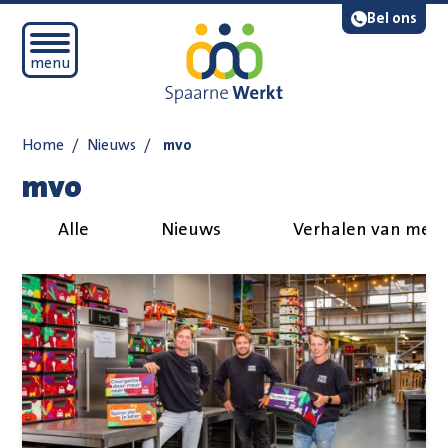
Navigatie overslaan
Lees voor
Bel ons
Open mobiel menu
menu
Home
/
Nieuws
/
mvo
mvo
Alle
Nieuws
Verhalen van med