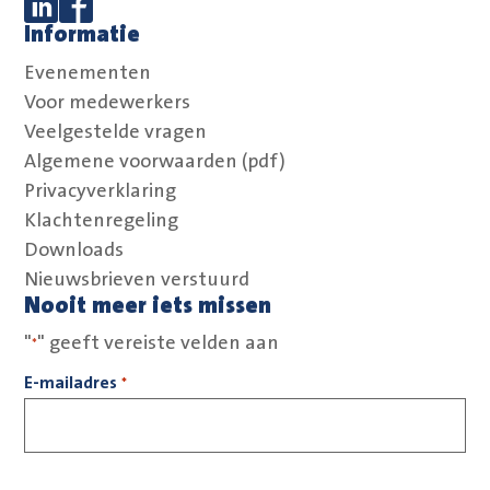
Informatie
Volg ons op Linkedin
Volg ons op Facebook
Evenementen
Voor medewerkers
Veelgestelde vragen
Algemene voorwaarden (pdf)
Privacyverklaring
Klachtenregeling
Downloads
Nieuwsbrieven verstuurd
Nooit meer iets missen
"
" geeft vereiste velden aan
*
E-mailadres
*