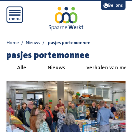
Navigatie overslaan
Lees voor
Bel ons
Open mobiel menu
menu
Home
/
Nieuws
/
pasjes portemonnee
pasjes portemonnee
Alle
Nieuws
Verhalen van med