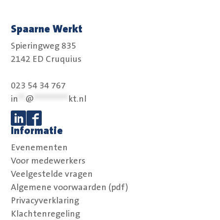
Spaarne Werkt
Spieringweg 835
2142 ED Cruquius
023 54 34 767
in
**
@
**********
kt.nl
Informatie
Volg ons op Linkedin
Volg ons op Facebook
Evenementen
Voor medewerkers
Veelgestelde vragen
Algemene voorwaarden (pdf)
Privacyverklaring
Klachtenregeling