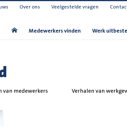
uws
Over ons
Veelgestelde vragen
Contac
Medewerkers vinden
Werk uitbest
d
n van medewerkers
Verhalen van werkgev