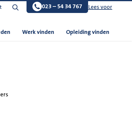
023 – 54 34 767
Lees voor
Zoeken op de website
t
eden
Werk vinden
Opleiding vinden
ers