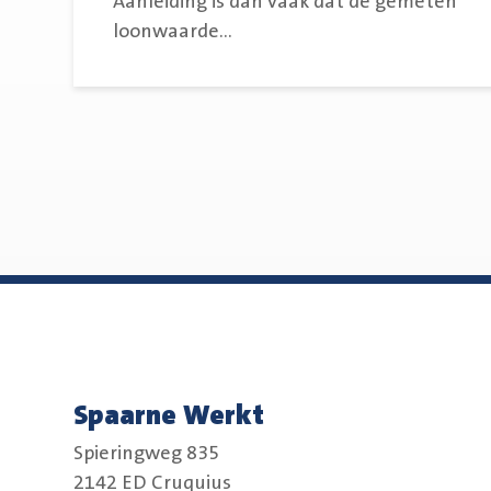
Aanleiding is dan vaak dat de gemeten
loonwaarde...
Spaarne Werkt
Spieringweg 835
2142 ED Cruquius