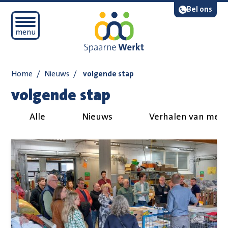
Navigatie overslaan
Lees voor
Bel ons
Open mobiel menu
menu
Home
/
Nieuws
/
volgende stap
volgende stap
Alle
Nieuws
Verhalen van med