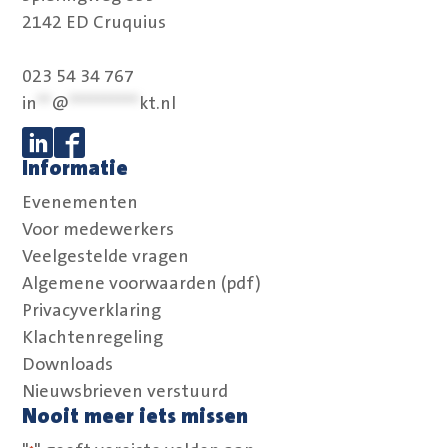
2142 ED Cruquius
023 54 34 767
in
**
@
**********
kt.nl
Informatie
Volg ons op Linkedin
Volg ons op Facebook
Evenementen
Voor medewerkers
Veelgestelde vragen
Algemene voorwaarden (pdf)
Privacyverklaring
Klachtenregeling
Downloads
Nieuwsbrieven verstuurd
Nooit meer iets missen