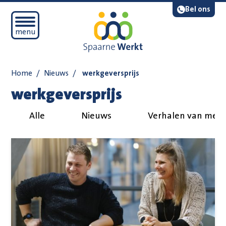
Navigatie overslaan
Lees voor
Bel ons
Open mobiel menu
menu
Home
/
Nieuws
/
werkgeversprijs
werkgeversprijs
Alle
Nieuws
Verhalen van med