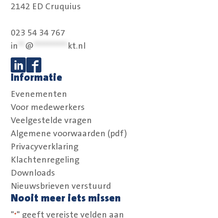
2142 ED Cruquius
023 54 34 767
in
**
@
**********
kt.nl
Informatie
Volg ons op Linkedin
Volg ons op Facebook
Evenementen
Voor medewerkers
Veelgestelde vragen
Algemene voorwaarden (pdf)
Privacyverklaring
Klachtenregeling
Downloads
Nieuwsbrieven verstuurd
Nooit meer iets missen
"
" geeft vereiste velden aan
*