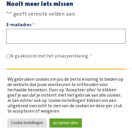
Nooit meer iets missen
"
" geeft vereiste velden aan
*
E-mailadres
*
Ik ga akkoord met het
privacyverklaring.
*
Wij gebruiken cookies om jou de beste ervaring te bieden op
de website doe jouw voorkeuren te onthouden voor
herhaalde bezoeken. Door op 'Accepteer alles' te klikken
geef je aan dat je instemt met het gebruik van alle cookies.
Je kan echter ook op 'cookie instellingen' klikken om een
uitgebreid overzicht te zien van de cookies en deze per stuk
Copyright Spaarne Werkt © 2026
te accepteren of weigeren.
Cookie instellingen
Accepteer alles