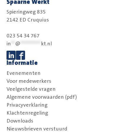
Spaarne Werkt
Spieringweg 835
2142 ED Cruquius
023 54 34 767
in
**
@
**********
kt.nl
Informatie
Volg ons op Linkedin
Volg ons op Facebook
Evenementen
Voor medewerkers
Veelgestelde vragen
Algemene voorwaarden (pdf)
Privacyverklaring
Klachtenregeling
Downloads
Nieuwsbrieven verstuurd