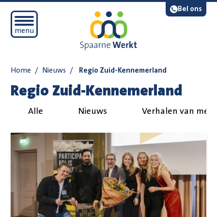
Navigatie overslaan
Lees voor
Bel ons
Open mobiel menu
menu
Home
/
Nieuws
/
Regio Zuid-Kennemerland
Regio Zuid-Kennemerland
Alle
Nieuws
Verhalen van med